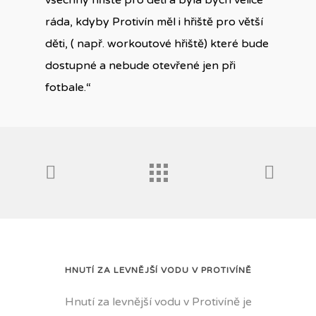
všechny hřiště pro děti a byla bych velice
ráda, kdyby Protivín měl i hřiště pro větší
děti, ( např. workoutové hřiště) které bude
dostupné a nebude otevřené jen při
fotbale.“
HNUTÍ ZA LEVNĚJŠÍ VODU V PROTIVÍNĚ
Hnutí za levnější vodu v Protivíně je