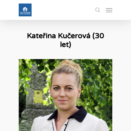
Skip
Menu
to
search
main
content
Kateřina Kučerová (30
let)