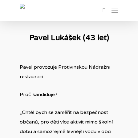
Skip
Menu
to
search
main
content
Pavel Lukášek (43 let)
Pavel provozuje Protivínskou Nádražní
restauraci.
Proč kandiduje?
„Chtěl bych se zaměřit na bezpečnost
občanů, pro děti více aktivit mimo školní
dobu a samozřejmě levnější vodu v obci